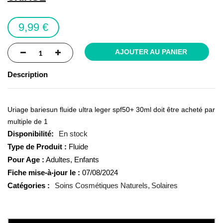
the
images
9,99 €
gallery
AJOUTER AU PANIER
Description
Uriage bariesun fluide ultra leger spf50+ 30ml doit être acheté par
multiple de 1
En stock
Type de Produit :
Fluide
Pour Age :
Adultes, Enfants
Fiche mise-à-jour le :
07/08/2024
Catégories :
Soins Cosmétiques Naturels
Solaires