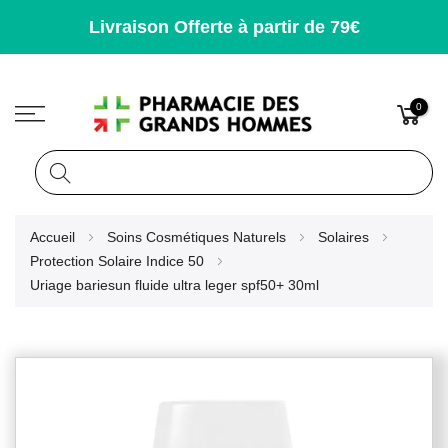
Livraison Offerte à partir de 79€
0
Rechercher
Allez
Accueil
Soins Cosmétiques Naturels
Solaires
au
Protection Solaire Indice 50
contenu
Uriage bariesun fluide ultra leger spf50+ 30ml
Skip
to
the
end