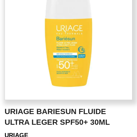
of
the
images
gallery
Skip
URIAGE BARIESUN FLUIDE
to
the
ULTRA LEGER SPF50+ 30ML
beginning
of
URIAGE