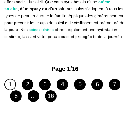
effets nocifs du soleil. Que vous ayez besoin d'une
crème
solaire
, d'un spray ou d'un lait
, nos soins s'adaptent à tous les
types de peau et à toute la famille. Appliquez-les généreusement
pour prévenir les coups de soleil et le vieillissement prématuré de
la peau. Nos
soins solaires
offrent également une hydratation
continue, laissant votre peau douce et protégée toute la journée.
Page 1/16
Page
Page
Page
Page
Page
Page
Page
1
2
3
4
5
6
7
Vous lisez actuellement la page
Page
Page
8
...
16