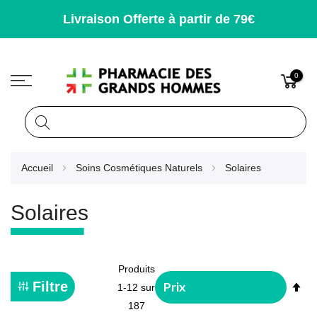
Livraison Offerte à partir de 79€
0
Rechercher
Allez
Accueil
Soins Cosmétiques Naturels
Solaires
au
contenu
Solaires
Produits
Pa
Filtre
1
-
12
sur
or
187