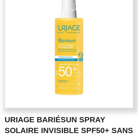
end
of
the
images
gallery
Skip
URIAGE BARIÉSUN SPRAY
to
the
SOLAIRE INVISIBLE SPF50+ SANS
beginning