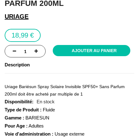
PARFUM 200ML
of
the
URIAGE
images
gallery
18,99 €
AJOUTER AU PANIER
Description
Uriage Bariésun Spray Solaire Invisible SPF50+ Sans Parfum
200ml doit être acheté par multiple de 1
En stock
Type de Produit :
Fluide
Gamme :
BARIESUN
Pour Age :
Adultes
Voie d'administration :
Usage externe