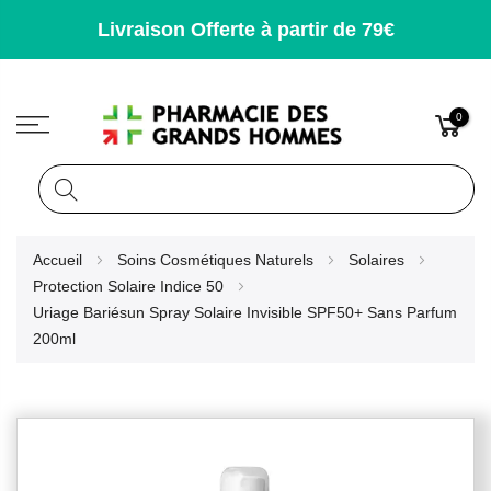
Livraison Offerte à partir de 79€
0
Rechercher
Allez
Accueil
Soins Cosmétiques Naturels
Solaires
au
Protection Solaire Indice 50
contenu
Uriage Bariésun Spray Solaire Invisible SPF50+ Sans Parfum
200ml
Skip
to
the