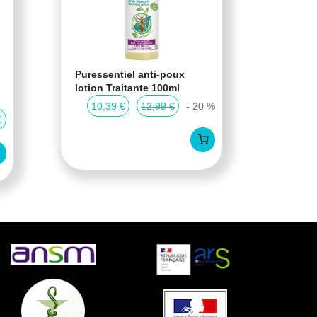
Puressentiel anti-poux
Cartil
lotion Traitante 100ml
Cartil
compr
10,39 €
12,99 €
- 20 %
€