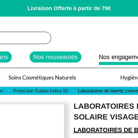
Livraison Offerte à partir de 79€
rcher
ans
Nos nouveautés
Nos engagem
Soins Cosmétiques Naturels
Hygiène
es
Protection Solaire Indice 50
Laboratoires de biarritz creme
LABORATOIRES 
SOLAIRE VISAGE
LABORATOIRES DE B