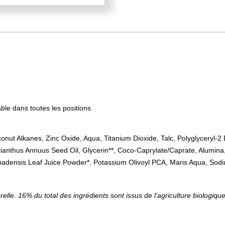
ble dans toutes les positions
conut Alkanes, Zinc Oxide, Aqua, Titanium Dioxide, Talc, Polyglyceryl-
Helianthus Annuus Seed Oil, Glycerin**, Coco-Caprylate/Caprate, Alumina
rbadensis Leaf Juice Powder*, Potassium Olivoyl PCA, Maris Aqua, So
relle. 16% du total des ingrédients sont issus de l’agriculture biologiqu