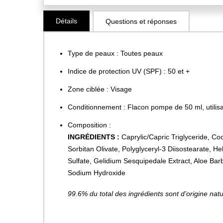
Skip
Détails
Questions et réponses
to
the
beginning
Type de peaux : Toutes peaux
of
the
Indice de protection UV (SPF) : 50 et +
images
Zone ciblée : Visage
gallery
Conditionnement : Flacon pompe de 50 ml, utilisa
Composition :
INGRÉDIENTS :
Caprylic/Capric Triglyceride, Co
Sorbitan Olivate, Polyglyceryl-3 Diisostearate, 
Sulfate, Gelidium Sesquipedale Extract, Aloe Ba
Sodium Hydroxide
99.6% du total des ingrédients sont d’origine natu