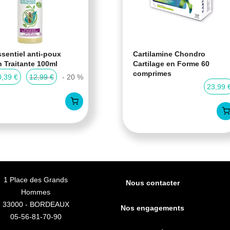
sentiel anti-poux
Cartilamine Chondro
n Traitante 100ml
Cartilage en Forme 60
comprimes
0,39 €
12,99 €
- 20 %
23,99 
1 Place des Grands
Nous contacter
Hommes
33000 - BORDEAUX
Nos engagements
05-56-81-70-90