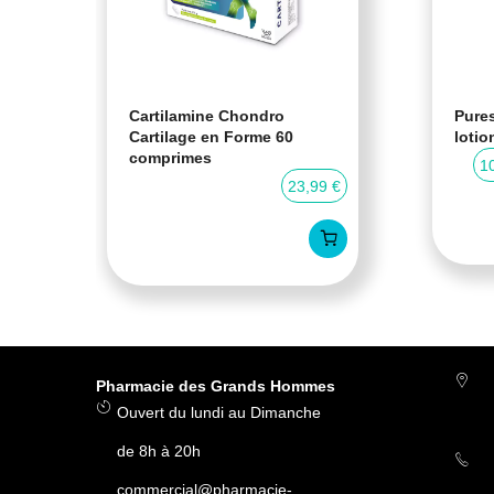
Cartilamine Chondro
Pures
Cartilage en Forme 60
lotio
comprimes
0 %
1
23,99 €
Pharmacie des Grands Hommes
Ouvert du lundi au Dimanche
de 8h à 20h
commercial@pharmacie-