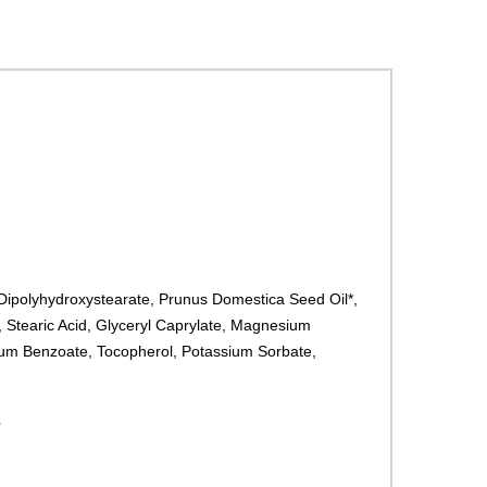
2 Dipolyhydroxystearate, Prunus Domestica Seed Oil*,
, Stearic Acid, Glyceryl Caprylate, Magnesium
dium Benzoate, Tocopherol, Potassium Sorbate,
e