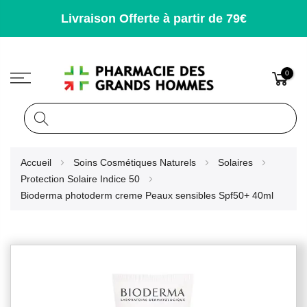
Livraison Offerte à partir de 79€
0
Rechercher
Allez
Accueil
Soins Cosmétiques Naturels
Solaires
au
Protection Solaire Indice 50
contenu
Bioderma photoderm creme Peaux sensibles Spf50+ 40ml
Skip
to
the
end