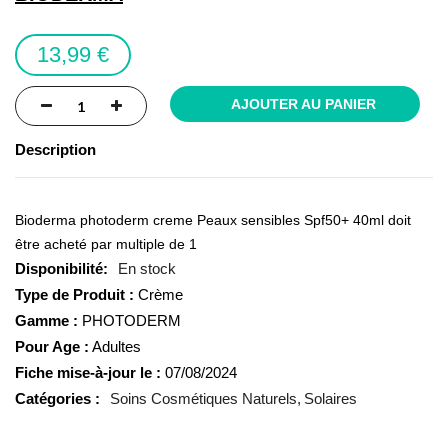
the
images
13,99 €
gallery
AJOUTER AU PANIER
Description
Bioderma photoderm creme Peaux sensibles Spf50+ 40ml doit
être acheté par multiple de 1
En stock
Type de Produit :
Crème
Gamme :
PHOTODERM
Pour Age :
Adultes
Fiche mise-à-jour le :
07/08/2024
Catégories :
Soins Cosmétiques Naturels
Solaires