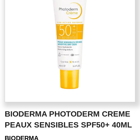
of
the
images
gallery
Skip
BIODERMA PHOTODERM CREME
to
the
PEAUX SENSIBLES SPF50+ 40ML
beginning
of
BIODERMA