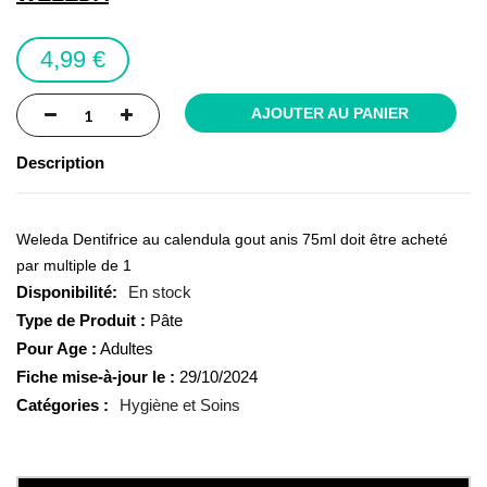
the
images
4,99 €
gallery
AJOUTER AU PANIER
Description
Weleda Dentifrice au calendula gout anis 75ml doit être acheté
par multiple de 1
En stock
Type de Produit :
Pâte
Pour Age :
Adultes
Fiche mise-à-jour le :
29/10/2024
Catégories :
Hygiène et Soins