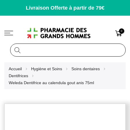
Livraison Offerte à partir de 79€
0
Rechercher
Allez
Accueil
Hygiène et Soins
Soins dentaires
au
Dentifrices
contenu
Weleda Dentifrice au calendula gout anis 75ml
Skip
to
the
end