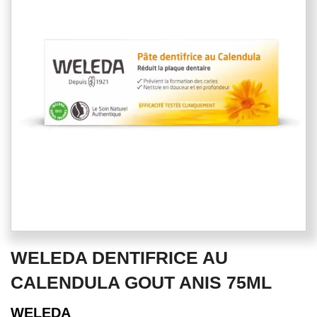
of
the
images
gallery
Skip
WELEDA DENTIFRICE AU
to
the
CALENDULA GOUT ANIS 75ML
beginning
of
WELEDA