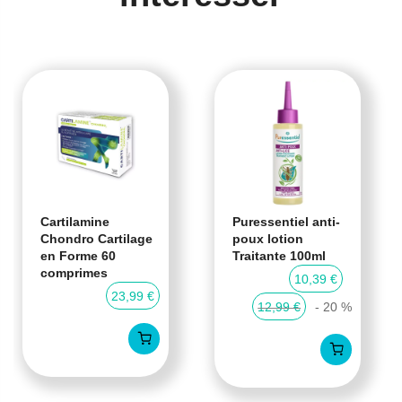
Cartilamine
Puressentiel anti-
Chondro Cartilage
poux lotion
en Forme 60
Traitante 100ml
comprimes
10,39 €
23,99 €
12,99 €
- 20 %