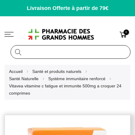
Livraison Offerte à partir de 79€
0
Rechercher
Allez
Accueil
Santé et produits naturels
au
Santé Naturelle
Système immunitaire renforcé
contenu
Vitavea vitamine c fatigue et immunite 500mg a croquer 24
comprimes
Skip
to
the