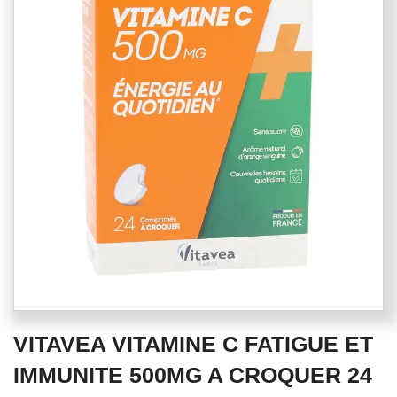
end
of
the
images
gallery
Skip
VITAVEA VITAMINE C FATIGUE ET
to
the
IMMUNITE 500MG A CROQUER 24
beginning