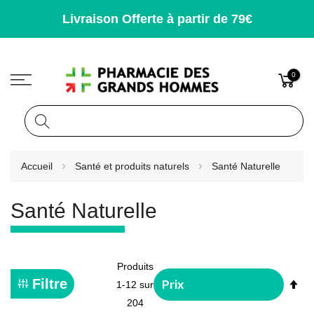
Livraison Offerte à partir de 79€
0
Rechercher
Allez
Accueil
Santé et produits naturels
Santé Naturelle
au
contenu
Santé Naturelle
Produits
Pa
Filtre
1
-
12
sur
or
204