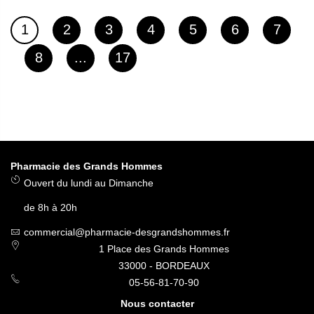
Page
Page
Page
Page
Page
Page
Page
1
2
3
4
5
6
7
Vous lisez actuellement la page
Page
Page
8
...
17
Pharmacie des Grands Hommes
Ouvert du lundi au Dimanche
de 8h à 20h
commercial@pharmacie-desgrandshommes.fr
1 Place des Grands Hommes
33000 - BORDEAUX
05-56-81-70-90
Nous contacter