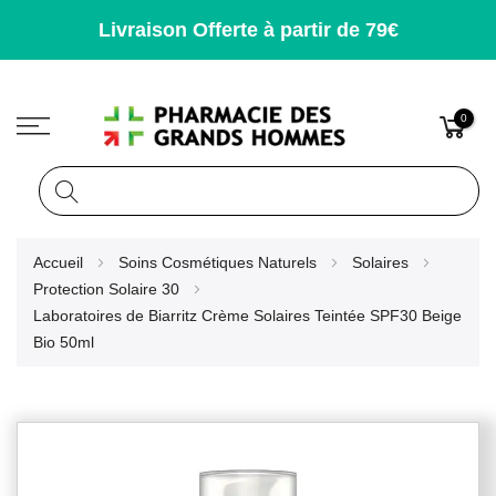
Livraison Offerte à partir de 79€
0
Rechercher
Allez
Accueil
Soins Cosmétiques Naturels
Solaires
au
Protection Solaire 30
contenu
Laboratoires de Biarritz Crème Solaires Teintée SPF30 Beige
Bio 50ml
Skip
to
the