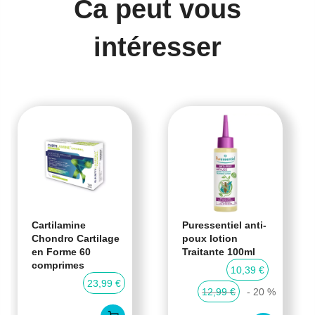
Ca peut vous
intéresser
Cartilamine
Puressentiel anti-
Chondro Cartilage
poux lotion
en Forme 60
Traitante 100ml
comprimes
10,39 €
23,99 €
12,99 €
- 20 %