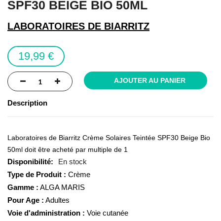
SPF30 BEIGE BIO 50ML
of
the
LABORATOIRES DE BIARRITZ
images
gallery
19,99 €
AJOUTER AU PANIER
Description
Laboratoires de Biarritz Crème Solaires Teintée SPF30 Beige Bio
50ml doit être acheté par multiple de 1
En stock
Type de Produit :
Crème
Gamme :
ALGA MARIS
Pour Age :
Adultes
Voie d'administration :
Voie cutanée