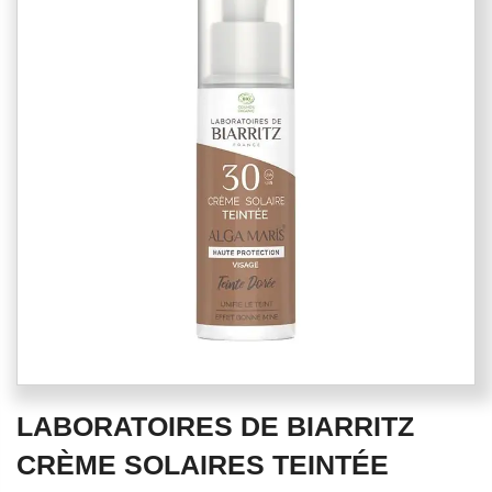
end
of
the
images
gallery
Skip
LABORATOIRES DE BIARRITZ
to
the
CRÈME SOLAIRES TEINTÉE
beginning