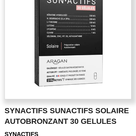
of
the
images
gallery
Skip
SYNACTIFS SUNACTIFS SOLAIRE
to
the
AUTOBRONZANT 30 GELULES
beginning
of
SYNACTIFS