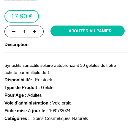
the
images
17,90 €
gallery
AJOUTER AU PANIER
Description
Synactifs sunactifs solaire autobronzant 30 gelules doit être
acheté par multiple de 1
En stock
Type de Produit :
Gélule
Pour Age :
Adultes
Voie d'administration :
Voie orale
Fiche mise-à-jour le :
10/07/2024
Catégories :
Soins Cosmétiques Naturels