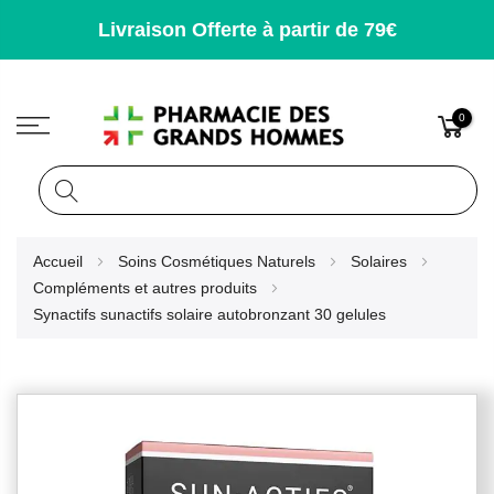
Livraison Offerte à partir de 79€
0
Rechercher
Allez
Accueil
Soins Cosmétiques Naturels
Solaires
au
Compléments et autres produits
contenu
Synactifs sunactifs solaire autobronzant 30 gelules
Skip
to
the
end