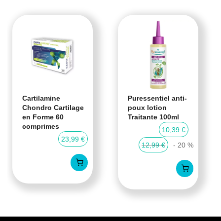
Cartilamine
Puressentiel anti-
Chondro Cartilage
poux lotion
en Forme 60
Traitante 100ml
comprimes
10,39 €
23,99 €
12,99 €
- 20 %