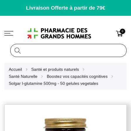
Livraison Offerte à partir de 79€
0
Rechercher
Allez
Accueil
Santé et produits naturels
au
Santé Naturelle
Boostez vos capacités cognitives
contenu
Solgar l-glutamine 500mg - 50 gelules vegetales
Skip
to
the
end