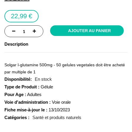
the
images
22,99 €
gallery
AJOUTER AU PANIER
Description
Solgar l-glutamine 500mg - 50 gelules vegetales doit être acheté
par multiple de 1
En stock
Type de Produit :
Gélule
Pour Age :
Adultes
Voie d'administration :
Voie orale
Fiche mise-à-jour le :
13/10/2023
Catégories :
Santé et produits naturels