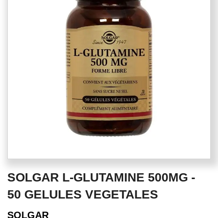
of
the
images
gallery
Skip
SOLGAR L-GLUTAMINE 500MG -
to
the
50 GELULES VEGETALES
beginning
of
SOLGAR