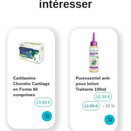
intéresser
Cartilamine
Puressentiel anti-
Chondro Cartilage
poux lotion
en Forme 60
Traitante 100ml
comprimes
10,39 €
23,99 €
12,99 €
- 20 %