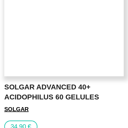
Skip
SOLGAR ADVANCED 40+
to
the
ACIDOPHILUS 60 GELULES
beginning
of
SOLGAR
the
images
34,90 €
gallery