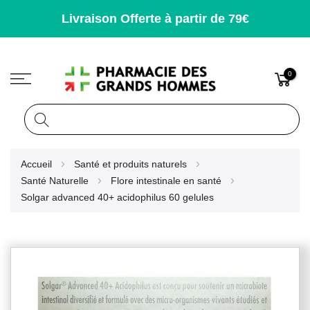
Livraison Offerte à partir de 79€
0
Rechercher
Allez
Accueil
Santé et produits naturels
au
Santé Naturelle
Flore intestinale en santé
contenu
Solgar advanced 40+ acidophilus 60 gelules
Skip
to
the
end