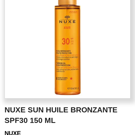
of
the
images
gallery
Skip
NUXE SUN HUILE BRONZANTE
to
the
SPF30 150 ML
beginning
of
NUXE