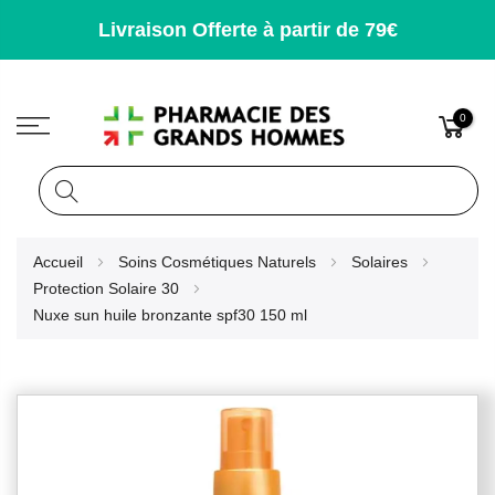
Livraison Offerte à partir de 79€
0
Rechercher
Allez
Accueil
Soins Cosmétiques Naturels
Solaires
au
Protection Solaire 30
contenu
Nuxe sun huile bronzante spf30 150 ml
Skip
to
the
end