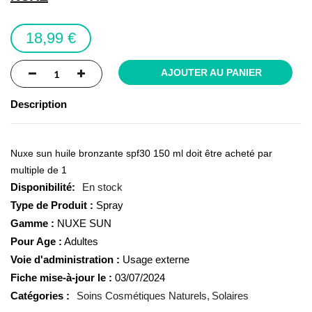
the
images
18,99 €
gallery
AJOUTER AU PANIER
Description
Nuxe sun huile bronzante spf30 150 ml doit être acheté par
multiple de 1
En stock
Type de Produit :
Spray
Gamme :
NUXE SUN
Pour Age :
Adultes
Voie d'administration :
Usage externe
Fiche mise-à-jour le :
03/07/2024
Catégories :
Soins Cosmétiques Naturels
Solaires