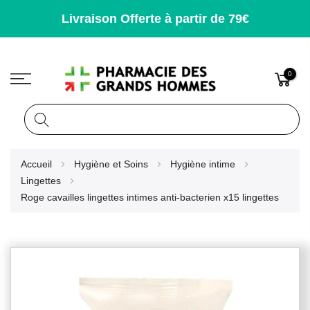
Livraison Offerte à partir de 79€
0
Rechercher
Allez
Accueil
Hygiène et Soins
Hygiène intime
au
Lingettes
contenu
Roge cavailles lingettes intimes anti-bacterien x15 lingettes
Skip
to
the
end