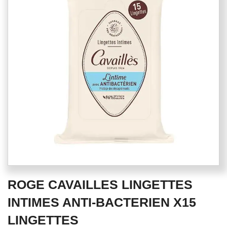
of
the
images
gallery
Skip
ROGE CAVAILLES LINGETTES
to
the
INTIMES ANTI-BACTERIEN X15
beginning
LINGETTES
of