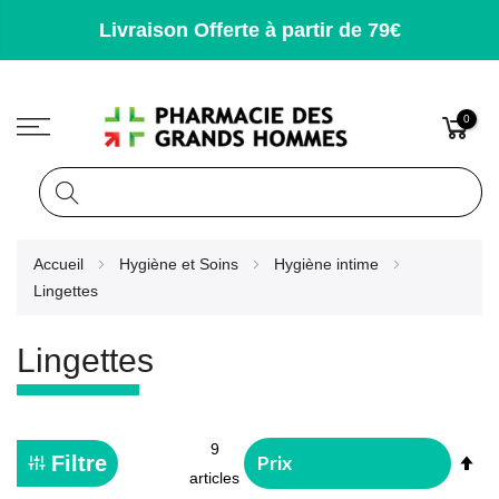
Livraison Offerte à partir de 79€
0
Rechercher
Allez
Accueil
Hygiène et Soins
Hygiène intime
au
Lingettes
contenu
Lingettes
9
Pa
Filtre
articles
or