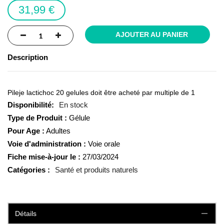
the
31,99 €
images
gallery
AJOUTER AU PANIER
Description
Pileje lactichoc 20 gelules doit être acheté par multiple de 1
En stock
Type de Produit :
Gélule
Pour Age :
Adultes
Voie d'administration :
Voie orale
Fiche mise-à-jour le :
27/03/2024
Catégories :
Santé et produits naturels
Détails