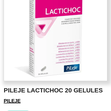
of
the
images
gallery
Skip
PILEJE LACTICHOC 20 GELULES
to
the
PILEJE
beginning
of