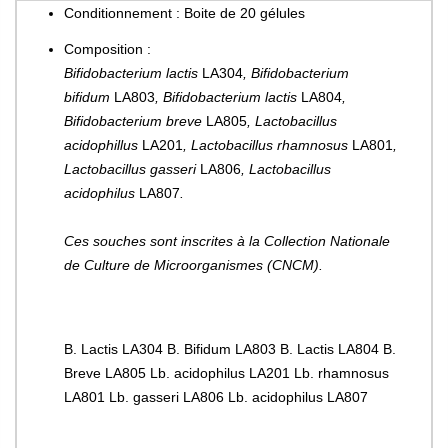
Conditionnement : Boite de 20 gélules
Composition :
Bifidobacterium lactis
LA304
, Bifidobacterium
bifidum
LA803
, Bifidobacterium lactis
LA804
,
Bifidobacterium breve
LA805
, Lactobacillus
acidophillus
LA201
, Lactobacillus rhamnosus
LA801
,
Lactobacillus gasseri
LA806
, Lactobacillus
acidophilus
LA807
.
Ces souches sont inscrites à la Collection Nationale
de Culture de Microorganismes (CNCM).
B. Lactis LA304 B. Bifidum LA803 B. Lactis LA804 B.
Breve LA805 Lb. acidophilus LA201 Lb. rhamnosus
LA801 Lb. gasseri LA806 Lb. acidophilus LA807