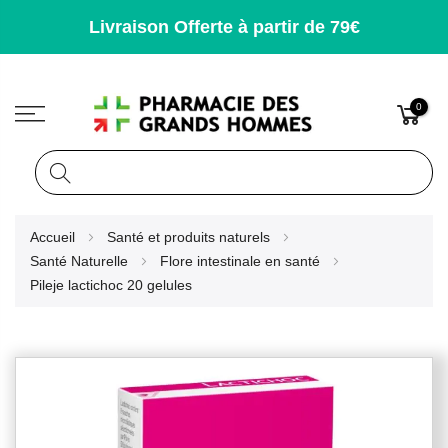
Livraison Offerte à partir de 79€
0
Rechercher
Allez
Accueil
Santé et produits naturels
au
Santé Naturelle
Flore intestinale en santé
contenu
Pileje lactichoc 20 gelules
Skip
to
the
end