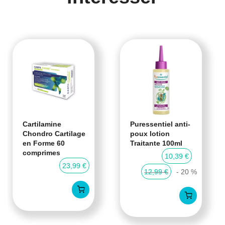
Cartilamine
Puressentiel anti-
Chondro Cartilage
poux lotion
en Forme 60
Traitante 100ml
comprimes
10,39 €
23,99 €
12,99 €
- 20 %