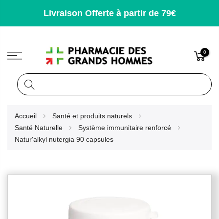
Livraison Offerte à partir de 79€
0
Rechercher
Allez
Accueil
Santé et produits naturels
au
Santé Naturelle
Système immunitaire renforcé
contenu
Natur'alkyl nutergia 90 capsules
Skip
to
the
end