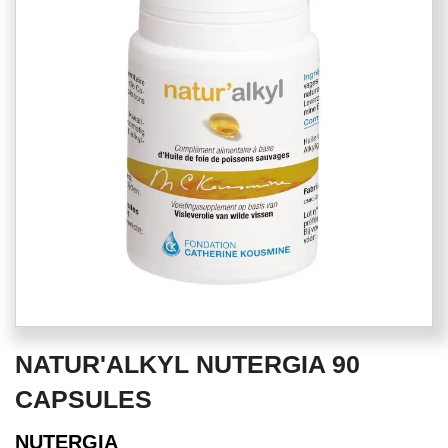
of
the
images
gallery
Skip
NATUR'ALKYL NUTERGIA 90
to
the
CAPSULES
beginning
of
NUTERGIA