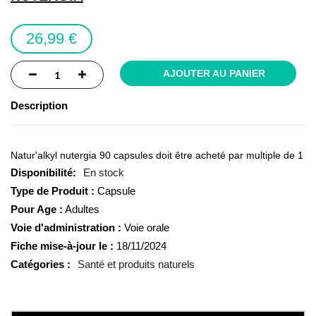
the
images
26,99 €
gallery
AJOUTER AU PANIER
Description
Natur'alkyl nutergia 90 capsules doit être acheté par multiple de 1
En stock
Type de Produit :
Capsule
Pour Age :
Adultes
Voie d'administration :
Voie orale
Fiche mise-à-jour le :
18/11/2024
Catégories :
Santé et produits naturels