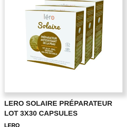
of
the
images
gallery
Skip
LERO SOLAIRE PRÉPARATEUR
to
the
LOT 3X30 CAPSULES
beginning
of
LERO