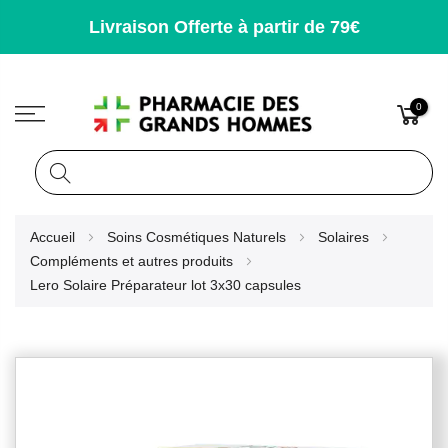
Livraison Offerte à partir de 79€
0
Rechercher
Allez
Accueil
Soins Cosmétiques Naturels
Solaires
au
Compléments et autres produits
contenu
Lero Solaire Préparateur lot 3x30 capsules
Skip
to
the
end