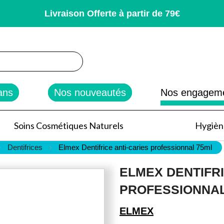
Livraison Offerte à partir de 79€
rcher
ans
Nos nouveautés
Nos engagem
Soins Cosmétiques Naturels
Hygiène
Dentifrices
Elmex Dentifrice anti-caries professionnal 75ml
ELMEX DENTIFRI
PROFESSIONNAL
ELMEX