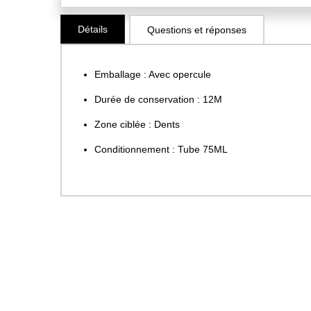
Skip
Détails
Questions et réponses
to
the
beginning
Emballage : Avec opercule
of
the
Durée de conservation : 12M
images
Zone ciblée : Dents
gallery
Conditionnement : Tube 75ML