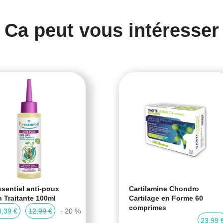
Ca peut vous intéresser
sentiel anti-poux
Cartilamine Chondro
n Traitante 100ml
Cartilage en Forme 60
comprimes
0,39 €
12,99 €
- 20 %
23,99 