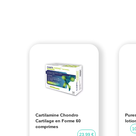
Cartilamine Chondro
Pures
Cartilage en Forme 60
lotio
comprimes
0 %
1
23,99 €