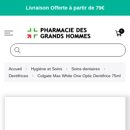
Livraison Offerte à partir de 79€
0
Rechercher
Allez
Accueil
Hygiène et Soins
Soins dentaires
au
Dentifrices
Colgate Max White One Optic Dentifrice 75ml
contenu
Skip
to
the
end
of