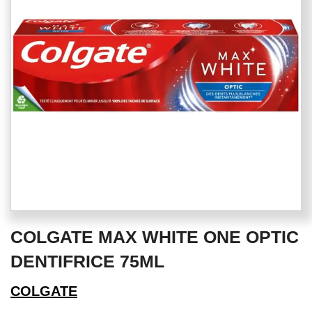
the
images
gallery
Skip
COLGATE MAX WHITE ONE OPTIC
to
the
DENTIFRICE 75ML
beginning
of
COLGATE
the