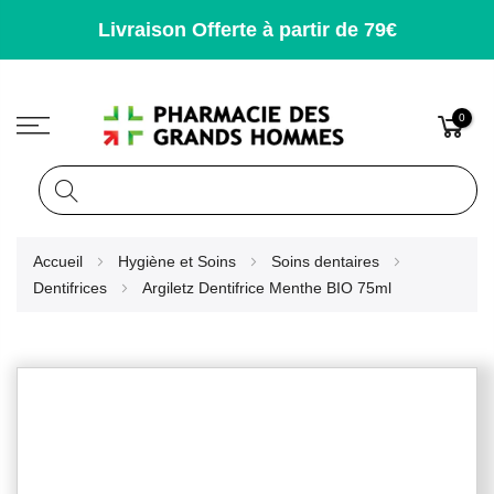
Livraison Offerte à partir de 79€
0
Rechercher
Allez
Accueil
Hygiène et Soins
Soins dentaires
au
Dentifrices
Argiletz Dentifrice Menthe BIO 75ml
contenu
Skip
to
the
end
of