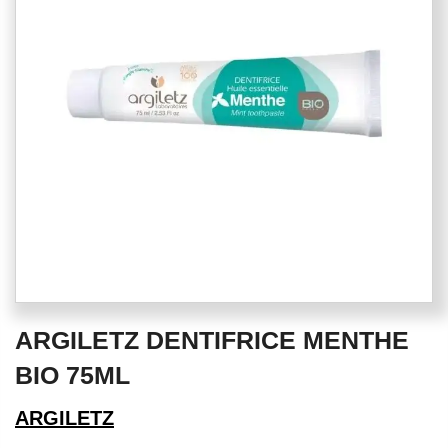
the
images
gallery
Skip
ARGILETZ DENTIFRICE MENTHE
to
the
BIO 75ML
beginning
of
ARGILETZ
the