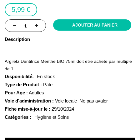
images
5,99 €
gallery
AJOUTER AU PANIER
Description
Argiletz Dentifrice Menthe BIO 75ml doit être acheté par multiple
de 1
En stock
Type de Produit :
Pâte
Pour Age :
Adultes
Voie d'administration :
Voie locale  Ne pas avaler
Fiche mise-à-jour le :
29/10/2024
Catégories :
Hygiène et Soins