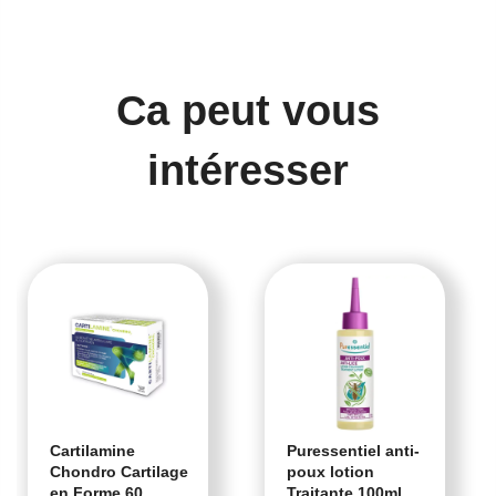
Ca peut vous
intéresser
Cartilamine
Puressentiel anti-
Chondro Cartilage
poux lotion
en Forme 60
Traitante 100ml