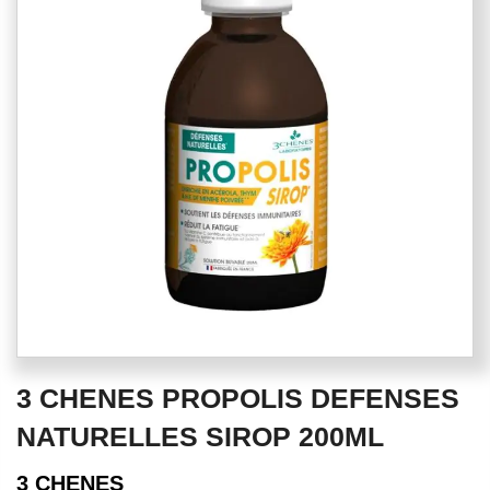
of
the
images
gallery
Skip
3 CHENES PROPOLIS DEFENSES
to
the
NATURELLES SIROP 200ML
beginning
of
3 CHENES