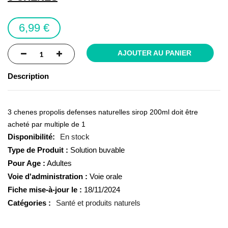
the
images
6,99 €
gallery
AJOUTER AU PANIER
Description
3 chenes propolis defenses naturelles sirop 200ml doit être
acheté par multiple de 1
En stock
Type de Produit :
Solution buvable
Pour Age :
Adultes
Voie d'administration :
Voie orale
Fiche mise-à-jour le :
18/11/2024
Catégories :
Santé et produits naturels