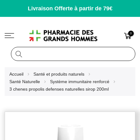
Livraison Offerte à partir de 79€
0
Rechercher
Allez
Accueil
Santé et produits naturels
au
Santé Naturelle
Système immunitaire renforcé
contenu
3 chenes propolis defenses naturelles sirop 200ml
Skip
to
the
end