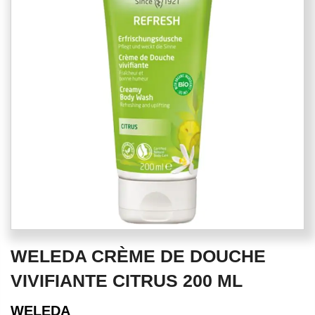
of
the
images
gallery
Skip
WELEDA CRÈME DE DOUCHE
to
the
VIVIFIANTE CITRUS 200 ML
beginning
of
WELEDA