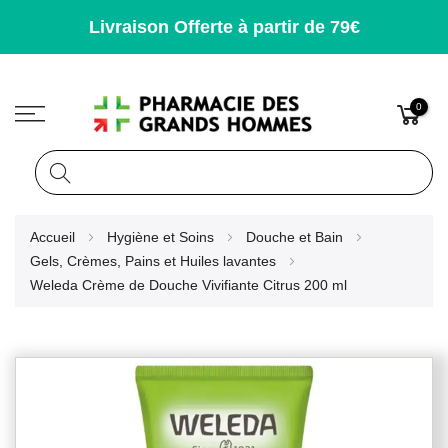
Livraison Offerte à partir de 79€
0
Rechercher
Allez
Accueil
Hygiène et Soins
Douche et Bain
au
Gels, Crèmes, Pains et Huiles lavantes
contenu
Weleda Crème de Douche Vivifiante Citrus 200 ml
Skip
to
the
end