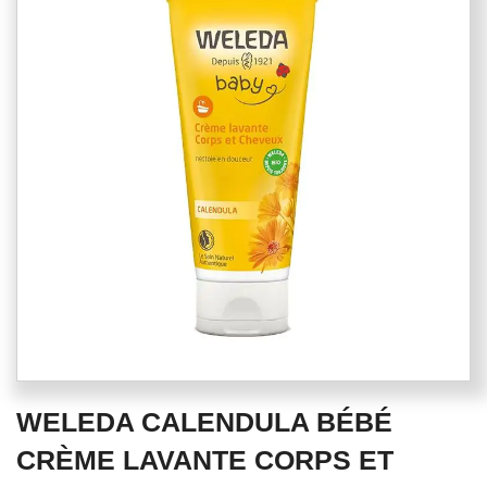
end
of
the
images
gallery
Skip
WELEDA CALENDULA BÉBÉ
to
the
CRÈME LAVANTE CORPS ET
beginning