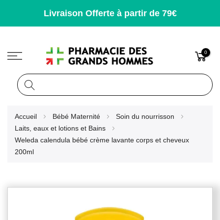
Livraison Offerte à partir de 79€
0
Rechercher
Allez
Accueil
Bébé Maternité
Soin du nourrisson
au
Laits, eaux et lotions et Bains
contenu
Weleda calendula bébé crème lavante corps et cheveux
200ml
Skip
to
the