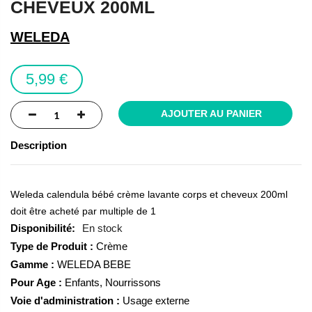
CHEVEUX 200ML
of
the
WELEDA
images
gallery
5,99 €
AJOUTER AU PANIER
Description
Weleda calendula bébé crème lavante corps et cheveux 200ml
doit être acheté par multiple de 1
En stock
Type de Produit :
Crème
Gamme :
WELEDA BEBE
Pour Age :
Enfants, Nourrissons
Voie d'administration :
Usage externe