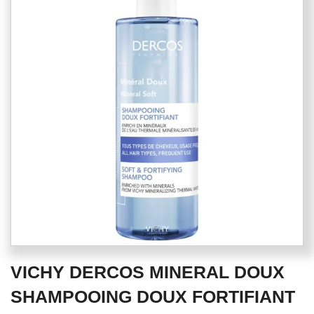
end
of
the
images
gallery
Skip
VICHY DERCOS MINERAL DOUX
to
the
SHAMPOOING DOUX FORTIFIANT
beginning