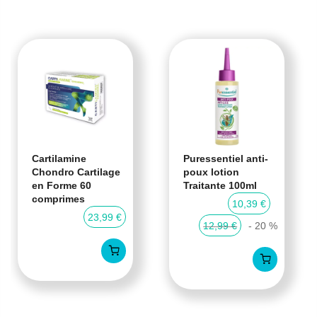
Cartilamine
Puressentiel anti-
Chondro Cartilage
poux lotion
en Forme 60
Traitante 100ml
comprimes
10,39 €
23,99 €
12,99 €
- 20 %