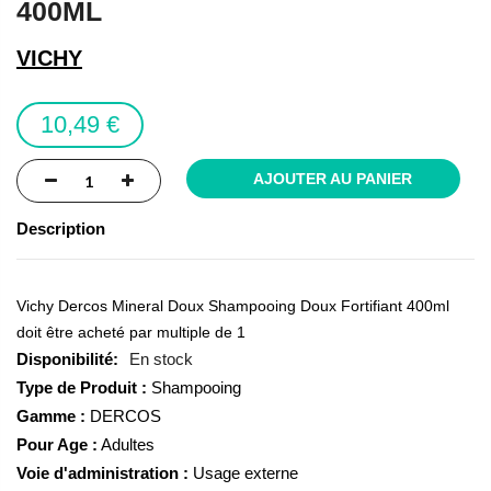
400ML
of
the
VICHY
images
gallery
10,49 €
AJOUTER AU PANIER
Description
Vichy Dercos Mineral Doux Shampooing Doux Fortifiant 400ml
doit être acheté par multiple de 1
En stock
Type de Produit :
Shampooing
Gamme :
DERCOS
Pour Age :
Adultes
Voie d'administration :
Usage externe