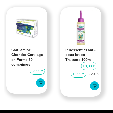
Cartilamine
Puressentiel anti-
Chondro Cartilage
poux lotion
en Forme 60
Traitante 100ml
comprimes
10,39 €
23,99 €
12,99 €
- 20 %