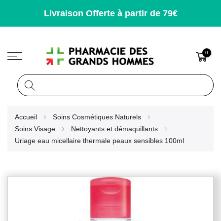
Livraison Offerte à partir de 79€
0
Rechercher
Allez
Accueil
Soins Cosmétiques Naturels
au
Soins Visage
Nettoyants et démaquillants
contenu
Uriage eau micellaire thermale peaux sensibles 100ml
Skip
to
the
end