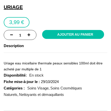
the
URIAGE
images
gallery
3,99 €
AJOUTER AU PANIER
Description
Uriage eau micellaire thermale peaux sensibles 100ml doit être
acheté par multiple de 1
En stock
Fiche mise-à-jour le :
29/10/2024
Catégories :
Soins Visage
Soins Cosmétiques
Naturels
Nettoyants et démaquillants