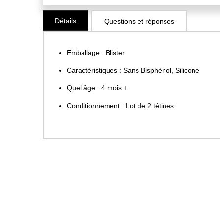
Skip
Détails
Questions et réponses
to
the
beginning
Emballage : Blister
of
the
Caractéristiques : Sans Bisphénol, Silicone
images
Quel âge : 4 mois +
gallery
Conditionnement : Lot de 2 tétines