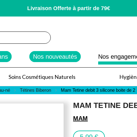
Livraison Offerte à partir de 79€
rcher
ans
Nos nouveautés
Nos engagem
Soins Cosmétiques Naturels
Hygiène
au-né
Tétines Biberon
Mam Tetine debit 3 silicone boite de 2
MAM TETINE DEB
MAM
5,99 €