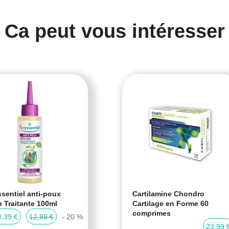
Ca peut vous intéresser
sentiel anti-poux
Cartilamine Chondro
n Traitante 100ml
Cartilage en Forme 60
comprimes
0,39 €
12,99 €
- 20 %
23,99 