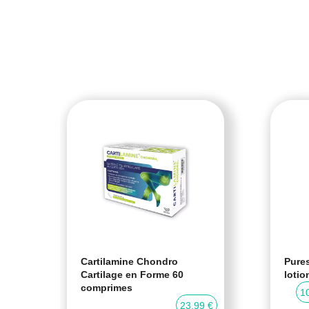
Cartilamine Chondro
Pures
Cartilage en Forme 60
lotio
comprimes
0 %
1
23,99 €