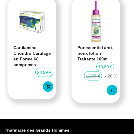
Cartilamine
Puressentiel anti-
Chondro Cartilage
poux lotion
en Forme 60
Traitante 100ml
comprimes
10,39 €
23,99 €
12,99 €
- 20 %
Pharmacie des Grands Hommes