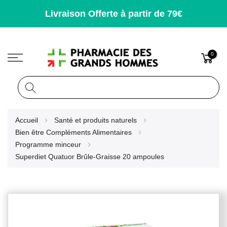
Livraison Offerte à partir de 79€
0
Rechercher
Allez
Accueil
Santé et produits naturels
au
Bien être Compléments Alimentaires
contenu
Programme minceur
Superdiet Quatuor Brûle-Graisse 20 ampoules
Skip
to
the