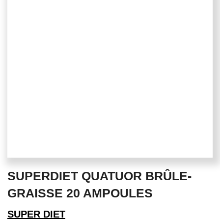
Skip
SUPERDIET QUATUOR BRÛLE-
to
the
GRAISSE 20 AMPOULES
beginning
of
SUPER DIET