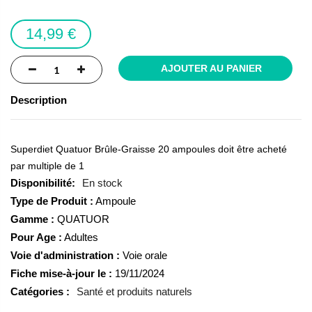
the
images
14,99 €
gallery
AJOUTER AU PANIER
Description
Superdiet Quatuor Brûle-Graisse 20 ampoules doit être acheté
par multiple de 1
En stock
Type de Produit :
Ampoule
Gamme :
QUATUOR
Pour Age :
Adultes
Voie d'administration :
Voie orale
Fiche mise-à-jour le :
19/11/2024
Catégories :
Santé et produits naturels