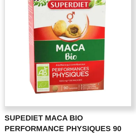
end
of
the
images
gallery
Skip
SUPEDIET MACA BIO
to
the
PERFORMANCE PHYSIQUES 90
beginning