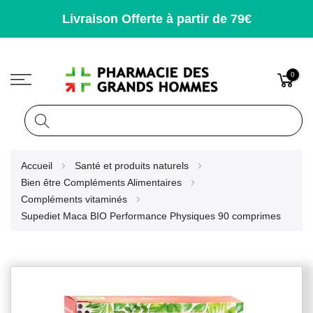
Livraison Offerte à partir de 79€
0
Rechercher
Allez
Accueil
Santé et produits naturels
au
Bien être Compléments Alimentaires
contenu
Compléments vitaminés
Supediet Maca BIO Performance Physiques 90 comprimes
Skip
to
the