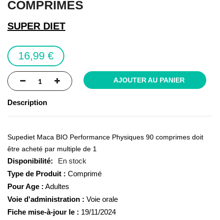
COMPRIMES
of
the
SUPER DIET
images
gallery
16,99 €
AJOUTER AU PANIER
Description
Supediet Maca BIO Performance Physiques 90 comprimes doit
être acheté par multiple de 1
En stock
Type de Produit :
Comprimé
Pour Age :
Adultes
Voie d'administration :
Voie orale
Fiche mise-à-jour le :
19/11/2024