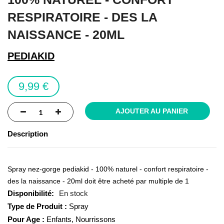
beginning
RESPIRATOIRE - DES LA
of
the
NAISSANCE - 20ML
images
gallery
PEDIAKID
9,99 €
AJOUTER AU PANIER
Description
Spray nez-gorge pediakid - 100% naturel - confort respiratoire -
des la naissance - 20ml doit être acheté par multiple de 1
En stock
Type de Produit :
Spray
Pour Age :
Enfants, Nourrissons