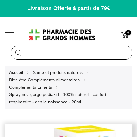
Livraison Offerte à partir de 79€
0
Rechercher
Allez
Accueil
Santé et produits naturels
au
Bien être Compléments Alimentaires
contenu
Compléments Enfants
Spray nez-gorge pediakid - 100% naturel - confort
respiratoire - des la naissance - 20ml
Skip
to