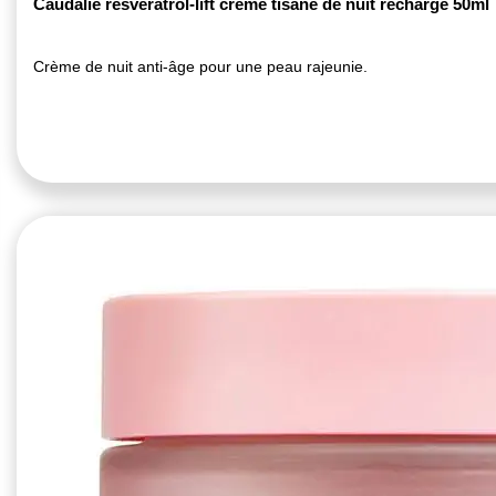
Caudalie resveratrol-lift crème tisane de nuit recharge 50ml
Crème de nuit anti-âge pour une peau rajeunie.