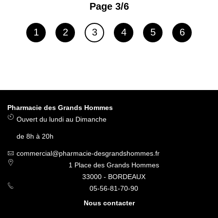
Page 3/6
Page
Page
Page
Page
Page
Page
1
2
3
4
5
6
Vous lisez actuellement la p
Pharmacie des Grands Hommes
Ouvert du lundi au Dimanche
de 8h à 20h
commercial@pharmacie-desgrandshommes.fr
1 Place des Grands Hommes
33000 - BORDEAUX
05-56-81-70-90
Nous contacter