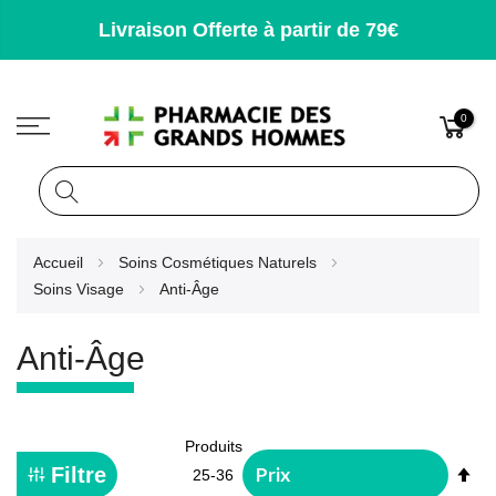
Livraison Offerte à partir de 79€
0
Rechercher
Allez
Accueil
Soins Cosmétiques Naturels
au
Soins Visage
Anti-Âge
contenu
Anti-Âge
Produits
Pa
Filtre
25
-
36