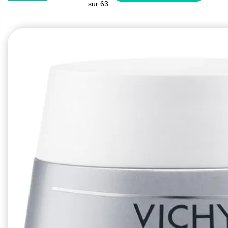
or
sur
63
dé