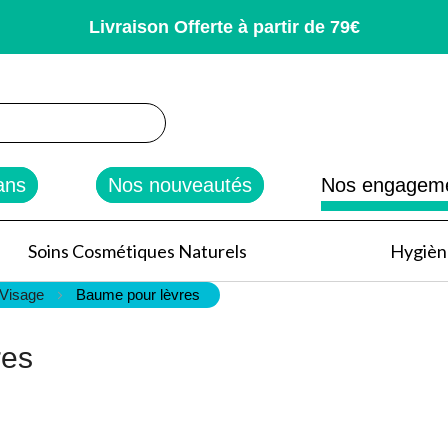
Livraison Offerte à partir de 79€
rcher
ans
Nos nouveautés
Nos engagem
Soins Cosmétiques Naturels
Hygiène
 Visage
Baume pour lèvres
res