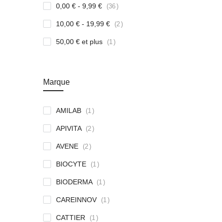
article
0,00 €
-
9,99 €
36
article
10,00 €
-
19,99 €
2
article
50,00 €
et plus
1
Marque
article
AMILAB
1
article
APIVITA
2
article
AVENE
2
article
BIOCYTE
1
article
BIODERMA
1
article
CAREINNOV
1
article
CATTIER
1