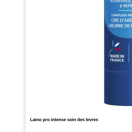
article
NUXE
3
article
SKINCEUTICALS
1
article
URGO
1
article
URIAGE
2
article
VITACUIVRE
1
article
WELEDA
1
Laino pro intense soin des levres