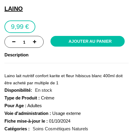
the
LAINO
images
gallery
9,99 €
AJOUTER AU PANIER
Description
Laino lait nutritif confort karite et fleur hibiscus blanc 400ml doit
être acheté par multiple de 1
En stock
Type de Produit :
Crème
Pour Age :
Adultes
Voie d'administration :
Usage externe
Fiche mise-à-jour le :
01/10/2024
Catégories :
Soins Cosmétiques Naturels