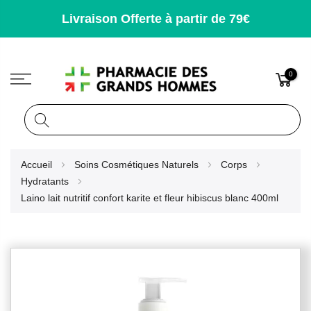
Livraison Offerte à partir de 79€
0
Rechercher
Allez
Accueil
Soins Cosmétiques Naturels
Corps
au
Hydratants
contenu
Laino lait nutritif confort karite et fleur hibiscus blanc 400ml
Skip
to
the
end