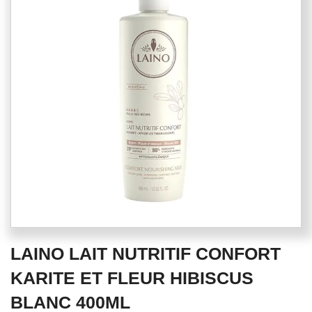
of
the
images
gallery
Skip
LAINO LAIT NUTRITIF CONFORT
to
the
KARITE ET FLEUR HIBISCUS
beginning
BLANC 400ML
of