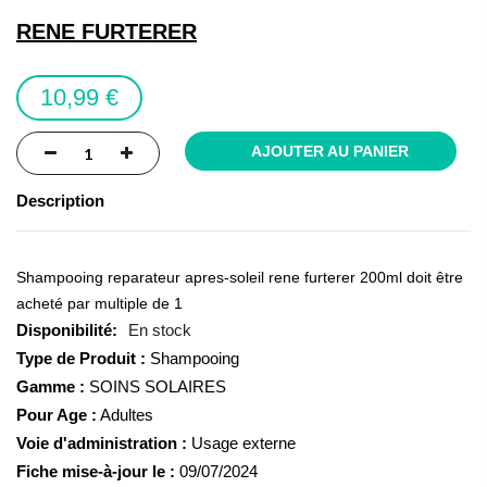
the
RENE FURTERER
images
gallery
10,99 €
AJOUTER AU PANIER
Description
Shampooing reparateur apres-soleil rene furterer 200ml doit être
acheté par multiple de 1
En stock
Type de Produit :
Shampooing
Gamme :
SOINS SOLAIRES
Pour Age :
Adultes
Voie d'administration :
Usage externe
Fiche mise-à-jour le :
09/07/2024