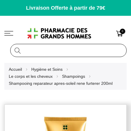
Livraison Offerte à partir de 79€
0
Rechercher
Allez
Accueil
Hygiène et Soins
au
Le corps et les cheveux
Shampoings
contenu
Shampooing reparateur apres-soleil rene furterer 200ml
Skip
to
the
end