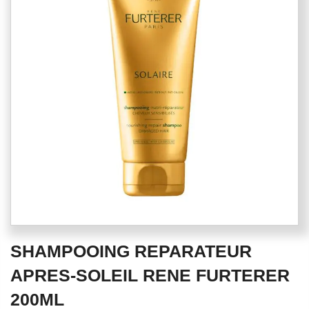
of
the
images
gallery
Skip
SHAMPOOING REPARATEUR
to
the
APRES-SOLEIL RENE FURTERER
beginning
200ML
of