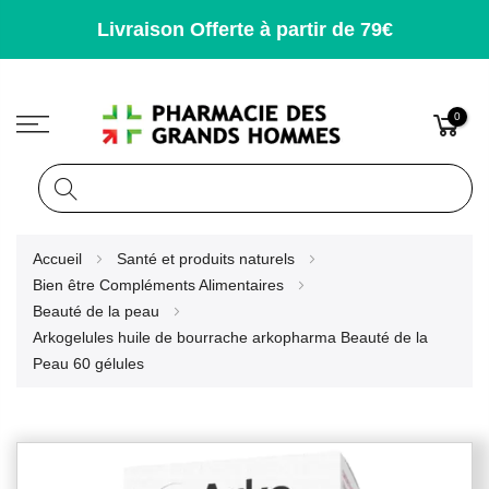
Livraison Offerte à partir de 79€
0
Rechercher
Allez
Accueil
Santé et produits naturels
au
Bien être Compléments Alimentaires
contenu
Beauté de la peau
Arkogelules huile de bourrache arkopharma Beauté de la
Peau 60 gélules
Skip
to