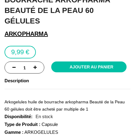
beginning
BEAUTÉ DE LA PEAU 60
of
the
GÉLULES
images
gallery
ARKOPHARMA
9,99 €
AJOUTER AU PANIER
Description
Arkogelules huile de bourrache arkopharma Beauté de la Peau
60 gélules doit être acheté par multiple de 1
En stock
Type de Produit :
Capsule
Gamme :
ARKOGELULES