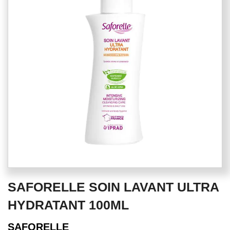
of
the
images
gallery
Skip
SAFORELLE SOIN LAVANT ULTRA
to
the
HYDRATANT 100ML
beginning
of
SAFORELLE