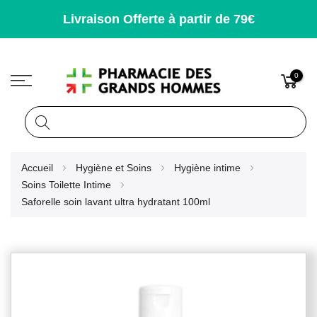
Livraison Offerte à partir de 79€
0
Rechercher
Allez
Accueil
Hygiène et Soins
Hygiène intime
au
Soins Toilette Intime
contenu
Saforelle soin lavant ultra hydratant 100ml
Skip
to
the
end