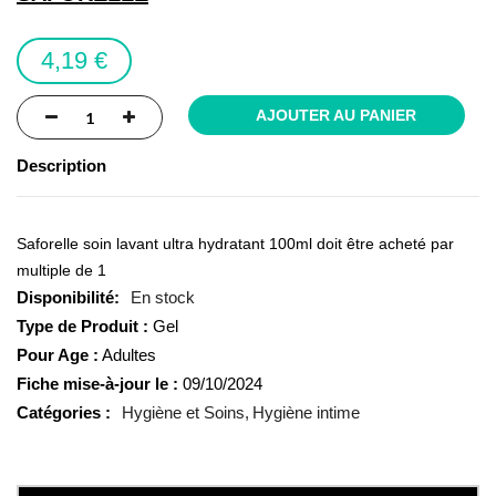
the
images
4,19 €
gallery
AJOUTER AU PANIER
Description
Saforelle soin lavant ultra hydratant 100ml doit être acheté par
multiple de 1
En stock
Type de Produit :
Gel
Pour Age :
Adultes
Fiche mise-à-jour le :
09/10/2024
Catégories :
Hygiène et Soins
Hygiène intime