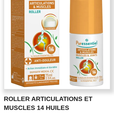
end
of
the
images
gallery
Skip
ROLLER ARTICULATIONS ET
to
the
MUSCLES 14 HUILES
beginning