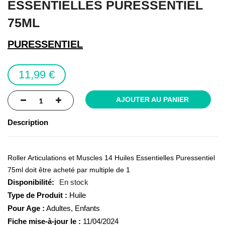
ESSENTIELLES PURESSENTIEL
of
the
75ML
images
gallery
PURESSENTIEL
11,99 €
AJOUTER AU PANIER
Description
Roller Articulations et Muscles 14 Huiles Essentielles Puressentiel
75ml doit être acheté par multiple de 1
En stock
Type de Produit :
Huile
Pour Age :
Adultes, Enfants
Fiche mise-à-jour le :
11/04/2024