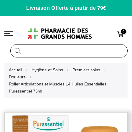
Livraison Offerte à partir de 79€
0
Rechercher
Allez
Accueil
Hygiène et Soins
Premiers soins
au
Douleurs
contenu
Roller Articulations et Muscles 14 Huiles Essentielles
Puressentiel 75ml
Skip
to
the