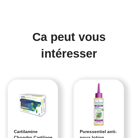
Ca peut vous
intéresser
Cartilamine
Puressentiel anti-
Chondro Cartilage
poux lotion