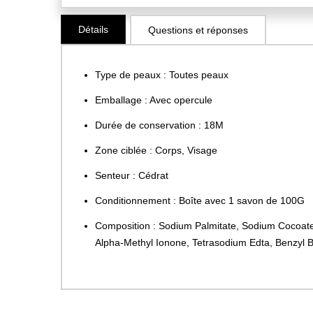
Skip
Détails
Questions et réponses
to
the
beginning
Type de peaux : Toutes peaux
of
the
Emballage : Avec opercule
images
Durée de conservation : 18M
gallery
Zone ciblée : Corps, Visage
Senteur : Cédrat
Conditionnement : Boîte avec 1 savon de 100G
Composition : Sodium Palmitate, Sodium Cocoate,
Alpha-Methyl Ionone, Tetrasodium Edta, Benzyl Ben