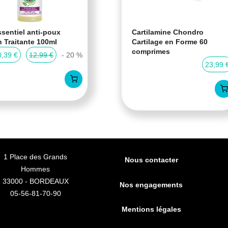
sentiel anti-poux
Cartilamine Chondro
n Traitante 100ml
Cartilage en Forme 60
comprimes
0,39 €
12,99 €
- 20 %
23,99 
1 Place des Grands
Nous contacter
Hommes
33000 - BORDEAUX
Nos engagements
05-56-81-70-90
Mentions légales