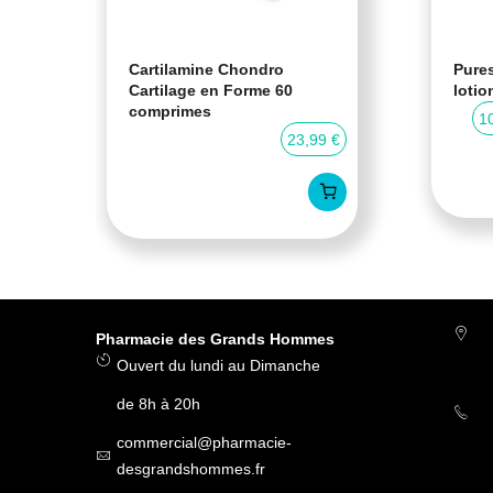
Cartilamine Chondro
Pures
Cartilage en Forme 60
lotio
comprimes
0 %
1
23,99 €
Pharmacie des Grands Hommes
Ouvert du lundi au Dimanche
de 8h à 20h
commercial@pharmacie-
desgrandshommes.fr