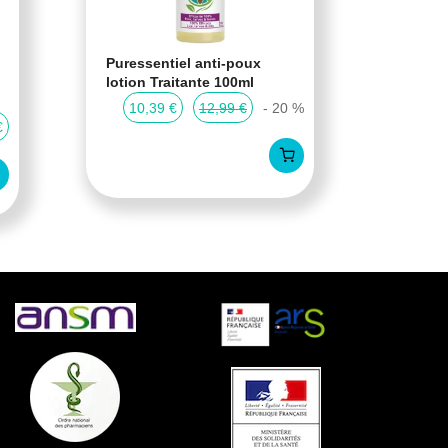
Puressentiel anti-poux
Cartil
lotion Traitante 100ml
Cartil
compr
10,39 €
12,99 €
- 20 %
€