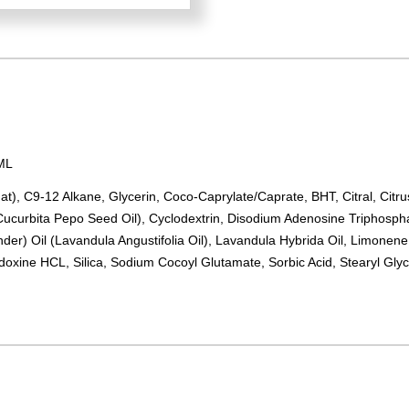
5ML
at), C9-12 Alkane, Glycerin, Coco-Caprylate/Caprate, BHT, Citral, Citru
(Cucurbita Pepo Seed Oil), Cyclodextrin, Disodium Adenosine Triphosph
er) Oil (Lavandula Angustifolia Oil), Lavandula Hybrida Oil, Limonene, 
ridoxine HCL, Silica, Sodium Cocoyl Glutamate, Sorbic Acid, Stearyl Gl