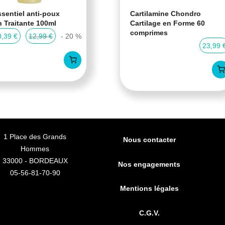
sentiel anti-poux
Cartilamine Chondro
n Traitante 100ml
Cartilage en Forme 60
comprimes
0,39 €
12,99 €
- 20 %
23,99 
1 Place des Grands
Nous contacter
Hommes
33000 - BORDEAUX
Nos engagements
05-56-81-70-90
Mentions légales
C.G.V.