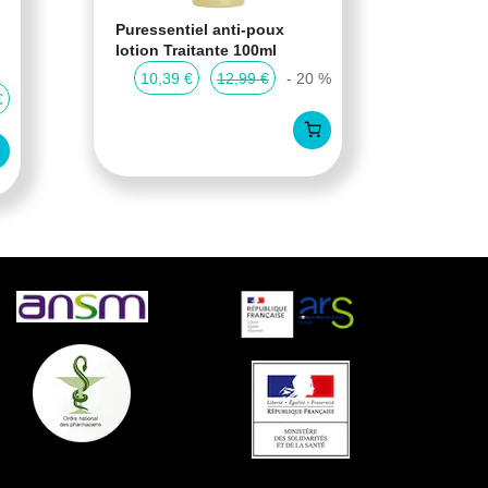
Puressentiel anti-poux
Cartil
lotion Traitante 100ml
Cartil
compr
10,39 €
12,99 €
- 20 %
€