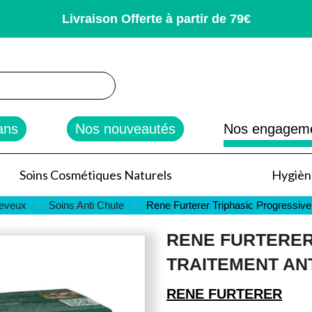
Livraison Offerte à partir de 79€
rcher
ans
Nos nouveautés
Nos engagem
Soins Cosmétiques Naturels
Hygiène
heveux
Soins Anti Chute
Rene Furterer Triphasic Progressive
RENE FURTERER
TRAITEMENT AN
RENE FURTERER