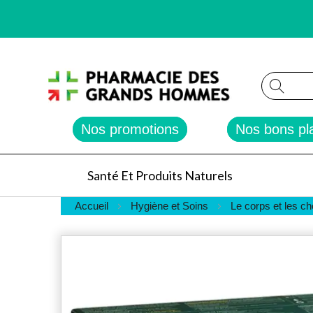
Reche
Nos promotions
Nos bons pl
Santé Et Produits Naturels
Accueil
Hygiène et Soins
Le corps et les c
Skip
to
the
end
of