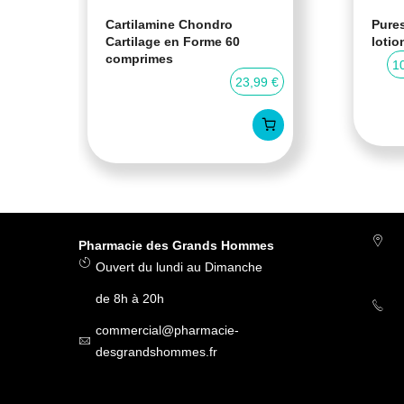
Cartilamine Chondro
Pures
Cartilage en Forme 60
lotio
comprimes
0 %
1
23,99 €
Pharmacie des Grands Hommes
Ouvert du lundi au Dimanche
de 8h à 20h
commercial@pharmacie-
desgrandshommes.fr