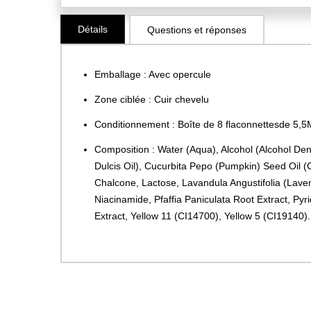
Skip
Détails
Questions et réponses
to
the
beginning
Emballage : Avec opercule
of
the
Zone ciblée : Cuir chevelu
images
Conditionnement : Boîte de 8 flaconnettesde 5,
gallery
Composition : Water (Aqua), Alcohol (Alcohol Den
Dulcis Oil), Cucurbita Pepo (Pumpkin) Seed Oil 
Chalcone, Lactose, Lavandula Angustifolia (Lavend
Niacinamide, Pfaffia Paniculata Root Extract, Py
Extract, Yellow 11 (CI14700), Yellow 5 (CI19140).