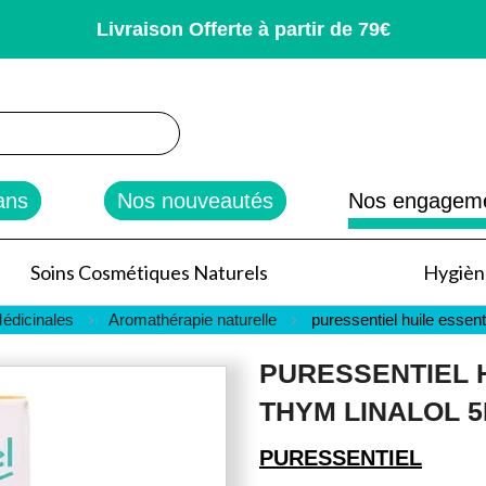
Livraison Offerte à partir de 79€
rcher
ans
Nos nouveautés
Nos engagem
Soins Cosmétiques Naturels
Hygiène
édicinales
Aromathérapie naturelle
puressentiel huile essent
PURESSENTIEL 
THYM LINALOL 
PURESSENTIEL