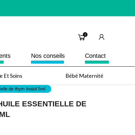
0
ents
Nos conseils
Contact
 Et Soins
Bébé Maternité
ielle de thym linalol 5ml
HUILE ESSENTIELLE DE
5ML