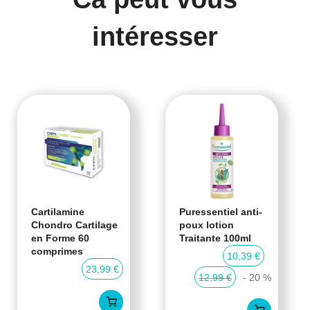
intéresser
Cartilamine
Puressentiel anti-
Chondro Cartilage
poux lotion
en Forme 60
Traitante 100ml
comprimes
10,39 €
23,99 €
12,99 €
- 20 %