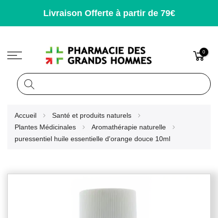
Livraison Offerte à partir de 79€
0
Rechercher
Allez
Accueil
Santé et produits naturels
au
Plantes Médicinales
Aromathérapie naturelle
contenu
puressentiel huile essentielle d'orange douce 10ml
Skip
to
the
end