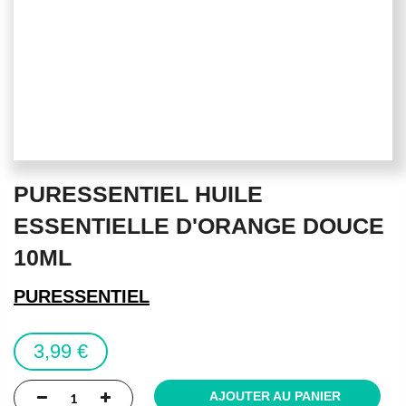
Skip
PURESSENTIEL HUILE
to
the
ESSENTIELLE D'ORANGE DOUCE
beginning
10ML
of
the
PURESSENTIEL
images
gallery
3,99 €
AJOUTER AU PANIER