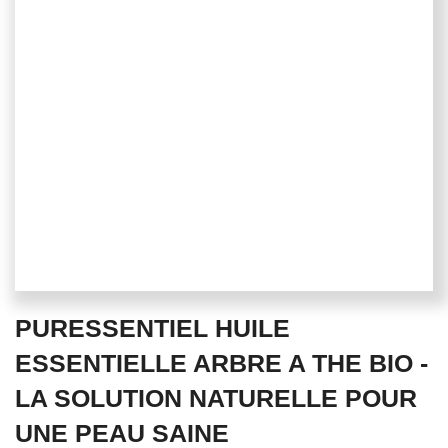
Skip
PURESSENTIEL HUILE
to
the
ESSENTIELLE ARBRE A THE BIO -
beginning
LA SOLUTION NATURELLE POUR
of
the
UNE PEAU SAINE
images