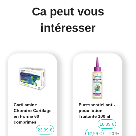
Ca peut vous
intéresser
Cartilamine
Puressentiel anti-
Chondro Cartilage
poux lotion
en Forme 60
Traitante 100ml
comprimes
10,39 €
23,99 €
12,99 €
- 20 %