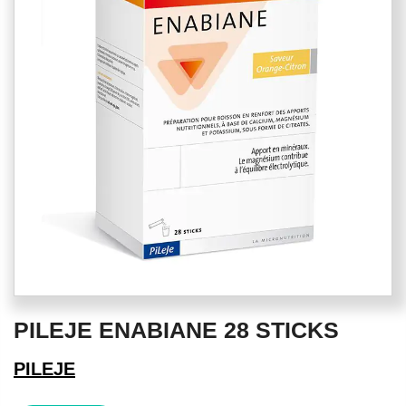
of
the
images
gallery
Skip
PILEJE ENABIANE 28 STICKS
to
the
PILEJE
beginning
of