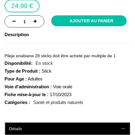
the
24,99 €
images
gallery
AJOUTER AU PANIER
Description
Pileje enabiane 28 sticks doit être acheté par multiple de 1
En stock
Type de Produit :
Stick
Pour Age :
Adultes
Voie d'administration :
Voie orale
Fiche mise-à-jour le :
17/10/2023
Catégories :
Santé et produits naturels
Détails