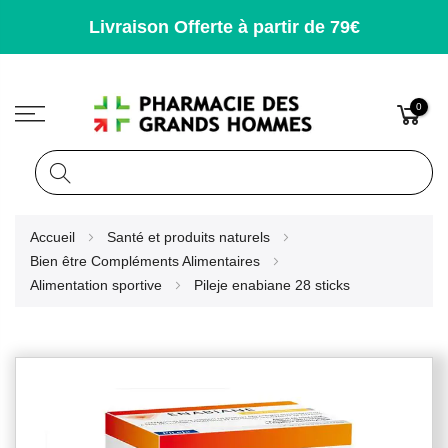
Livraison Offerte à partir de 79€
0
Rechercher
Allez
Accueil
Santé et produits naturels
au
Bien être Compléments Alimentaires
contenu
Alimentation sportive
Pileje enabiane 28 sticks
Skip
to
the
end