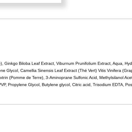
e), Ginkgo Biloba Leaf Extract, Viburnum Prunifolium Extract, Aqua, Hyd
ne Glycol, Camellia Sinensis Leaf Extract (Thé Vert) Vitis Vinifera (Gra
dextrin (Pomme de Terre), 3-Aminoprane Sulfonic Acid, Methylsilanol Ace
PVP, Propylene Glycol, Butylene glycol, Citric acid, Trisodium EDTA, 