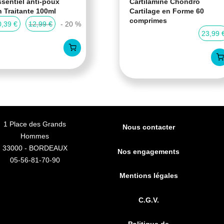
sentiel anti-poux
Cartilamine Chondro
n Traitante 100ml
Cartilage en Forme 60
comprimes
0,39 €
12,99 €
- 20 %
23,99 
1 Place des Grands
Nous contacter
Hommes
33000 - BORDEAUX
Nos engagements
05-56-81-70-90
Mentions légales
C.G.V.