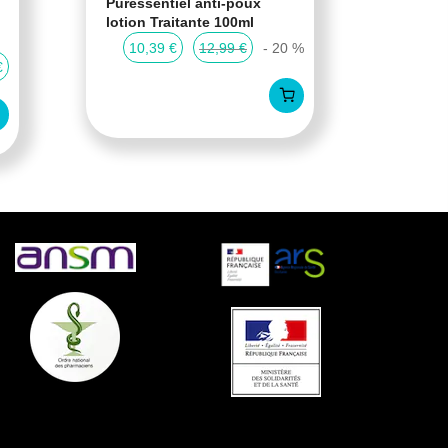
Puressentiel anti-poux
Cartil
lotion Traitante 100ml
Cartil
compr
10,39 €
12,99 €
- 20 %
€