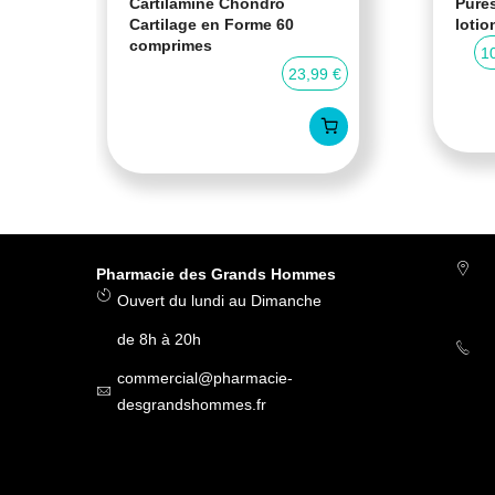
Cartilamine Chondro
Pures
Cartilage en Forme 60
lotio
comprimes
0 %
1
23,99 €
Pharmacie des Grands Hommes
Ouvert du lundi au Dimanche
de 8h à 20h
commercial@pharmacie-
desgrandshommes.fr