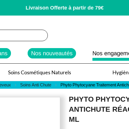
Livraison Offerte à partir de 79€
rcher
ans
Nos nouveautés
Nos engagem
Soins Cosmétiques Naturels
Hygiène
heveux
Soins Anti Chute
Phyto Phytocyane Traitement Antich
PHYTO PHYTOCY
ANTICHUTE RÉA
ML