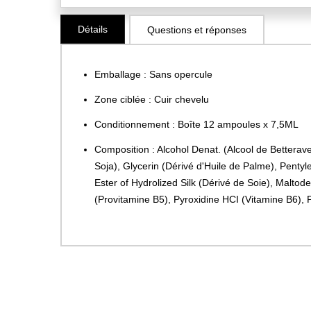
Skip
Détails
Questions et réponses
to
the
beginning
Emballage : Sans opercule
of
the
Zone ciblée : Cuir chevelu
images
Conditionnement : Boîte 12 ampoules x 7,5ML
gallery
Composition : Alcohol Denat. (Alcool de Betterav
Soja), Glycerin (Dérivé d'Huile de Palme), Pentyle
Ester of Hydrolized Silk (Dérivé de Soie), Malto
(Provitamine B5), Pyroxidine HCI (Vitamine B6), 