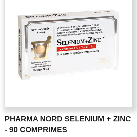
end
of
the
images
gallery
Skip
PHARMA NORD SELENIUM + ZINC
to
the
- 90 COMPRIMES
beginning