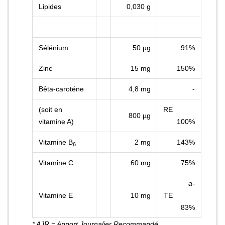
Lipides
0,030 g
Sélénium
50 µg
91%
Zinc
15 mg
150%
Bêta-caroténe
4,8 mg
-
(soit en
RE
800 µg
vitamine A)
100%
Vitamine B
2 mg
143%
6
Vitamine C
60 mg
75%
a-
Vitamine E
10 mg
TE
83%
* AJR = Apport Journalier Recommandé