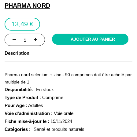
of
PHARMA NORD
the
images
13,49 €
gallery
AJOUTER AU PANIER
Description
Pharma nord selenium + zinc - 90 comprimes doit être acheté par
multiple de 1
En stock
Type de Produit :
Comprimé
Pour Age :
Adultes
Voie d'administration :
Voie orale
Fiche mise-à-jour le :
19/11/2024
Catégories :
Santé et produits naturels