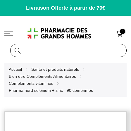
Livraison Offerte à partir de 79€
0
Rechercher
Allez
Accueil
Santé et produits naturels
au
Bien être Compléments Alimentaires
contenu
Compléments vitaminés
Pharma nord selenium + zinc - 90 comprimes
Skip
to
the