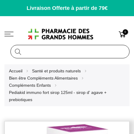
Livraison Offerte à partir de 79€
0
Rechercher
Allez
Accueil
Santé et produits naturels
au
Bien être Compléments Alimentaires
contenu
Compléments Enfants
Pediakid immuno fort sirop 125ml - sirop d' agave +
prebiotiques
Skip
to