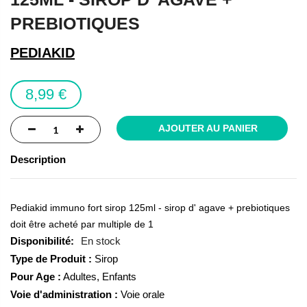
beginning
PREBIOTIQUES
of
the
PEDIAKID
images
gallery
8,99 €
AJOUTER AU PANIER
Description
Pediakid immuno fort sirop 125ml - sirop d' agave + prebiotiques
doit être acheté par multiple de 1
En stock
Type de Produit :
Sirop
Pour Age :
Adultes, Enfants
Voie d'administration :
Voie orale