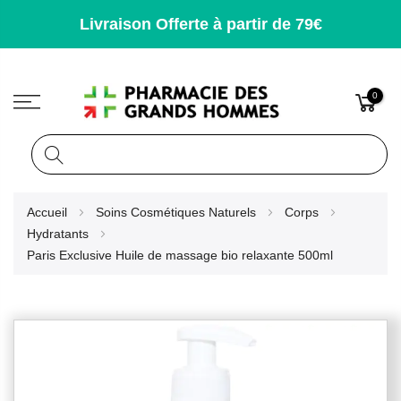
Livraison Offerte à partir de 79€
0
Rechercher
Allez
Accueil
Soins Cosmétiques Naturels
Corps
au
Hydratants
contenu
Paris Exclusive Huile de massage bio relaxante 500ml
Skip
to
the
end