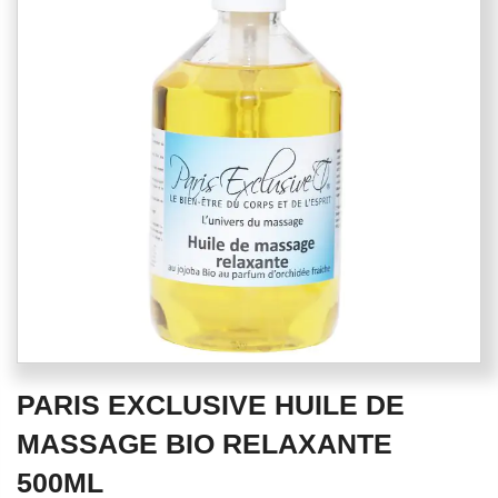
of
the
images
gallery
Skip
PARIS EXCLUSIVE HUILE DE
to
the
MASSAGE BIO RELAXANTE
beginning
500ML
of