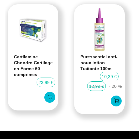
Cartilamine
Puressentiel anti-
Chondro Cartilage
poux lotion
en Forme 60
Traitante 100ml
comprimes
10,39 €
23,99 €
12,99 €
- 20 %