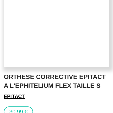
Skip
ORTHESE CORRECTIVE EPITACT
to
the
A L'EPHITELIUM FLEX TAILLE S
beginning
of
EPITACT
the
images
30,99 €
gallery