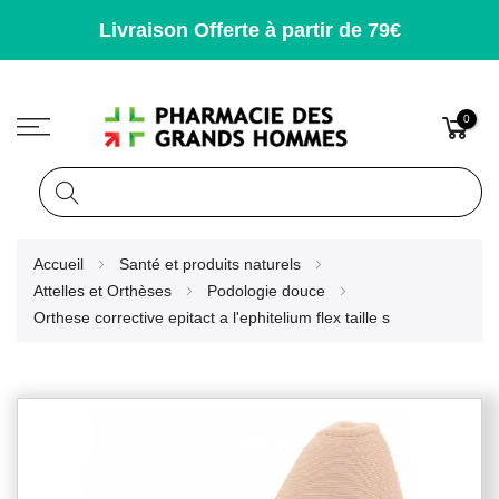
Livraison Offerte à partir de 79€
0
Rechercher
Allez
Accueil
Santé et produits naturels
au
Attelles et Orthèses
Podologie douce
contenu
Orthese corrective epitact a l'ephitelium flex taille s
Skip
to
the
end