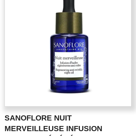
end
of
the
images
gallery
Skip
SANOFLORE NUIT
to
the
MERVEILLEUSE INFUSION
beginning