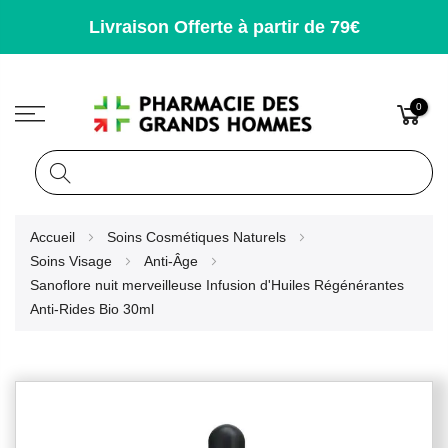
Livraison Offerte à partir de 79€
0
Rechercher
Allez
Accueil
Soins Cosmétiques Naturels
au
Soins Visage
Anti-Âge
contenu
Sanoflore nuit merveilleuse Infusion d'Huiles Régénérantes
Anti-Rides Bio 30ml
Skip
to
the