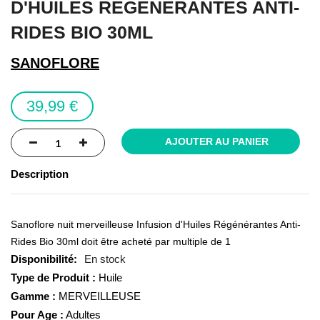
D'HUILES RÉGÉNÉRANTES ANTI-
of
the
RIDES BIO 30ML
images
gallery
SANOFLORE
39,99 €
AJOUTER AU PANIER
Description
Sanoflore nuit merveilleuse Infusion d'Huiles Régénérantes Anti-
Rides Bio 30ml doit être acheté par multiple de 1
En stock
Type de Produit :
Huile
Gamme :
MERVEILLEUSE
Pour Age :
Adultes