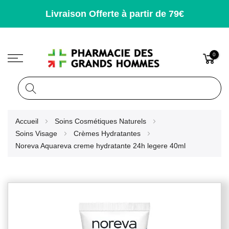
Livraison Offerte à partir de 79€
0
Rechercher
Allez
Accueil
Soins Cosmétiques Naturels
au
Soins Visage
Crèmes Hydratantes
contenu
Noreva Aquareva creme hydratante 24h legere 40ml
Skip
to
the
end