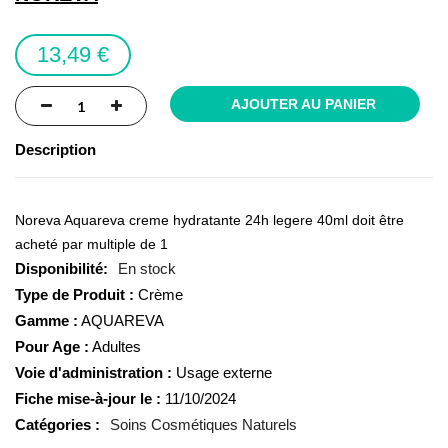
the
images
13,49 €
gallery
AJOUTER AU PANIER
Description
Noreva Aquareva creme hydratante 24h legere 40ml doit être
acheté par multiple de 1
En stock
Type de Produit :
Crème
Gamme :
AQUAREVA
Pour Age :
Adultes
Voie d'administration :
Usage externe
Fiche mise-à-jour le :
11/10/2024
Catégories :
Soins Cosmétiques Naturels