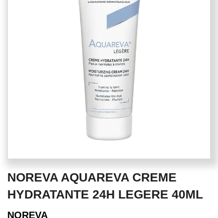
of
the
images
gallery
Skip
NOREVA AQUAREVA CREME
to
the
HYDRATANTE 24H LEGERE 40ML
beginning
of
NOREVA